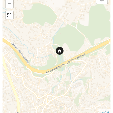
−
Leaflet