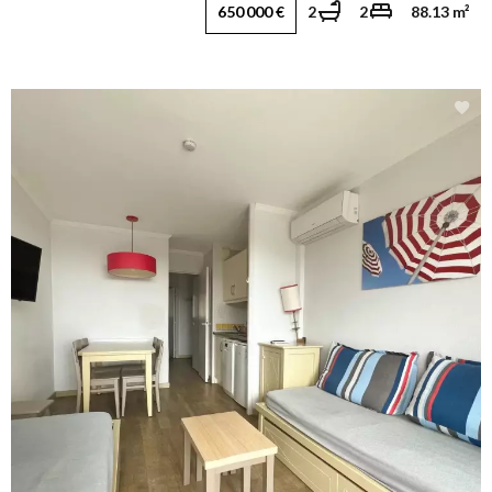
650 000 €
2
2
88.13 m²