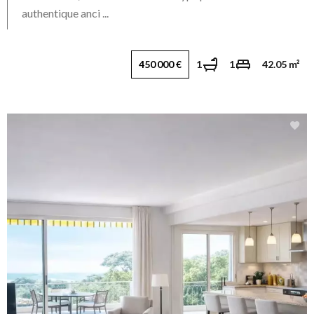
authentique anci ...
450 000 €
1
1
42.05 m²