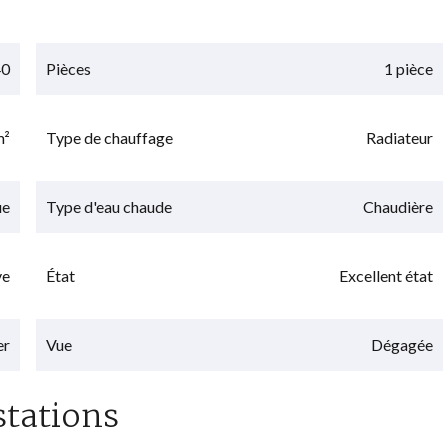
40
Pièces
1 pièce
m²
Type de chauffage
Radiateur
ue
Type d'eau chaude
Chaudière
ve
État
Excellent état
er
Vue
Dégagée
stations