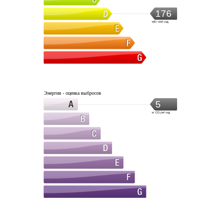
176
кВт·ч/м².год
Энергия - оценка выбросов
5
кг CO₂/м².год