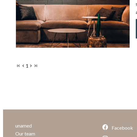
1
unamed
Facebook
Our team